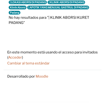
| LOKASI ABORSI DI PADANG
| KLINIK ABORSI DI PADANG
Klinik Aborsi
| APOTIK YANG MENJUAL GASTRUL DI PADANG
Padang
No hay resultados para "| KLINIK ABORSI KURET
PADANG"
Footer
En este momento está usando el acceso para invitados
(
Acceder
)
Cambiar al tema estándar
Desarrollado por
Moodle