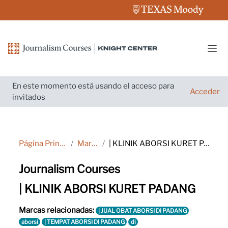
Salta al contenido principal
Pane
En este momento está usando el acceso para
Acceder
invitados
Página Principal
Marcas
| KLINIK ABORSI KURET PADANG
Journalism Courses
| KLINIK ABORSI KURET PADANG
Marcas relacionadas:
| JUAL OBAT ABORSI DI PADANG
aborsi
| TEMPAT ABORSI DI PADANG
di