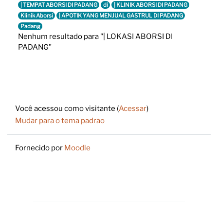
| TEMPAT ABORSI DI PADANG
di
| KLINIK ABORSI DI PADANG
Klinik Aborsi
| APOTIK YANG MENJUAL GASTRUL DI PADANG
Padang
Nenhum resultado para "| LOKASI ABORSI DI
PADANG"
Footer
Você acessou como visitante (
Acessar
)
Mudar para o tema padrão
Fornecido por
Moodle