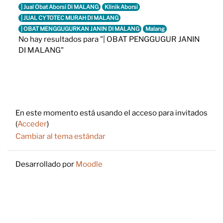
| Jual Obat Aborsi Di MALANG
Klinik Aborsi
| JUAL CYTOTEC MURAH DI MALANG
| OBAT MENGGUGURKAN JANIN DI MALANG
Malang
No hay resultados para "| OBAT PENGGUGUR JANIN
DI MALANG"
Footer
En este momento está usando el acceso para invitados
(
Acceder
)
Cambiar al tema estándar
Desarrollado por
Moodle