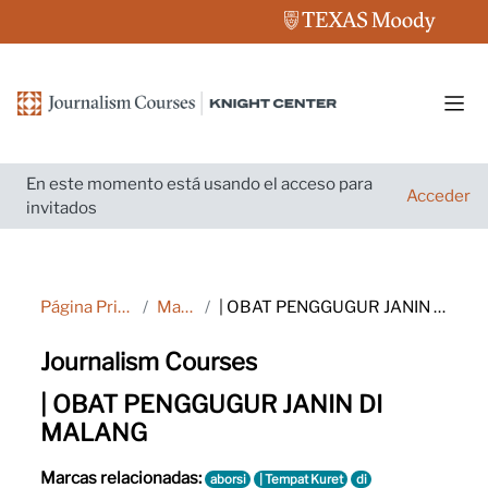
Salta al contenido principal
Pane
En este momento está usando el acceso para
Acceder
invitados
Página Principal
Marcas
| OBAT PENGGUGUR JANIN DI MALANG
Journalism Courses
| OBAT PENGGUGUR JANIN DI
MALANG
Marcas relacionadas:
aborsi
| Tempat Kuret
di