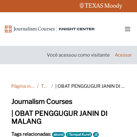
Ir para o conteúdo principal
Pain
Você acessou como visitante
Acessar
Página inicial
Tags
| OBAT PENGGUGUR JANIN DI MALANG
Journalism Courses
| OBAT PENGGUGUR JANIN DI
MALANG
Tags relacionadas:
aborsi
| Tempat Kuret
di