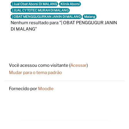
| Jual Obat Aborsi Di MALANG
Klinik Aborsi
| JUAL CYTOTEC MURAH DI MALANG
| OBAT MENGGUGURKAN JANIN DI MALANG
Malang
Nenhum resultado para "| OBAT PENGGUGUR JANIN
DI MALANG"
Footer
Você acessou como visitante (
Acessar
)
Mudar para o tema padrão
Fornecido por
Moodle