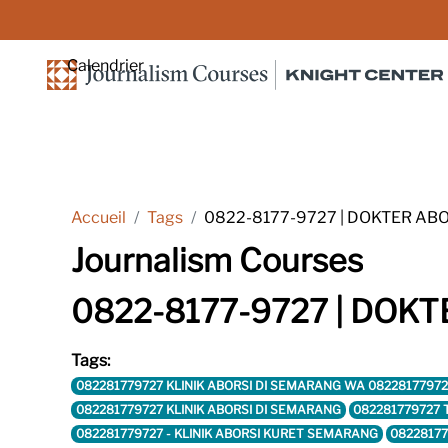
Passer au contenu principal
Calendrier
Accueil
Tags
0822-8177-9727 | DOKTER AB
Journalism Courses
0822-8177-9727 | DOK
Tags:
082281779727 KLINIK ABORSI DI SEMARANG WA 0822817797
082281779727 KLINIK ABORSI DI SEMARANG
082281779727
082281779727 - KLINIK ABORSI KURET SEMARANG
08228177