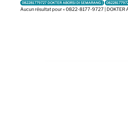
082281779727 DOKTER ABORSI DI SEMARANG |
0822817797
Aucun résultat pour « 0822-8177-9727 | DOKTE
Footer