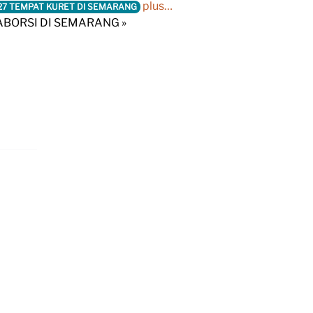
plus…
27 TEMPAT KURET DI SEMARANG
R ABORSI DI SEMARANG »