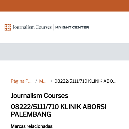
Salta al contenido principal
Página Principal
Marcas
08222/5111/710 KLINIK ABORSI PALEMBANG
Journalism Courses
08222/5111/710 KLINIK ABORSI
PALEMBANG
Marcas relacionadas: