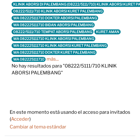
KLINIK ABORSI DI PALEMBANG (08222/5111/710) KLINIK ABORSI KURET
08222/5111/710 KLINIK ABORSI KURET PALEMBANG
WA 082225111710 DOKTER ABORSI PALEMBANG
WA 082225111710 BIDAN ABORSI PALEMBANG
08222/5111/710 TEMPAT ABORSI PALEMBANG
KURET AMAN
WA 082225111710 KLINIK ABORSI PALEMBANG
WA 082225111710 KLINIK ABORSI KURET PALEMBANG
WA 082225111710 DOKTER KURET PALEMBANG
más...
WA 082225111710
No hay resultados para "08222/5111/710 KLINIK
ABORSI PALEMBANG"
Footer
En este momento está usando el acceso para invitados
(
Acceder
)
Cambiar al tema estándar