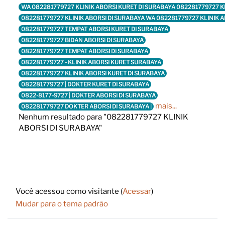
WA 082281779727 KLINIK ABORSI KURET DI SURABAYA 082281779727 K
082281779727 KLINIK ABORSI DI SURABAYA WA 082281779727 KLINIK 
082281779727 TEMPAT ABORSI KURET DI SURABAYA
082281779727 BIDAN ABORSI DI SURABAYA
082281779727 TEMPAT ABORSI DI SURABAYA
082281779727 - KLINIK ABORSI KURET SURABAYA
082281779727 KLINIK ABORSI KURET DI SURABAYA
082281779727 | DOKTER KURET DI SURABAYA
0822-8177-9727 | DOKTER ABORSI DI SURABAYA
mais...
082281779727 DOKTER ABORSI DI SURABAYA |
Nenhum resultado para "082281779727 KLINIK
ABORSI DI SURABAYA"
Footer
Você acessou como visitante (
Acessar
)
Mudar para o tema padrão