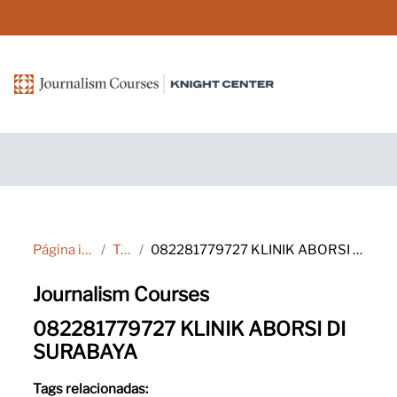
Ir para o conteúdo principal
Página inicial
Tags
082281779727 KLINIK ABORSI DI SURABAYA
Journalism Courses
082281779727 KLINIK ABORSI DI
SURABAYA
Tags relacionadas: