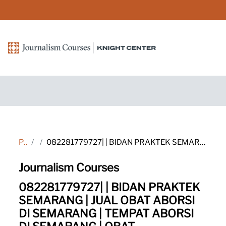
Salta al contenido principal
Página Principal
Marcas
082281779727| | BIDAN PRAKTEK SEMARANG | JUAL OBAT ABORSI DI SEMARANG | TEMPAT ABORSI DI SEMARANG | OBAT MENGGUGURKAN KANDUNGAN DI SEMARANG | OBAT MENGGUGURKAN JANIN DI SEMARANG | JUAL CYTOTEC MURAH DI SEMARANG | MISOPROSTOL DI SEMARANG | MIFEPREX | JUAL
Journalism Courses
082281779727| | BIDAN PRAKTEK
SEMARANG | JUAL OBAT ABORSI
DI SEMARANG | TEMPAT ABORSI