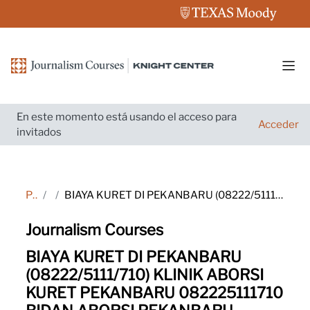
Salta al contenido principal
Pane
En este momento está usando el acceso para
Acceder
invitados
Página Principal
Marcas
BIAYA KURET DI PEKANBARU (08222/5111/710) KLINIK ABORSI KURET PEKANBARU 082225111710 BIDAN ABORSI PEKANBARU 08222-5111-710 KLINIK ABORSI PEKANBARU 08222/5111/710 KLINIK ABORSI KURET PEKANBARU WA 082225111710 DOKTER ABORSI PEKANBARU 08222/5111/710 TEMPAT A
Journalism Courses
BIAYA KURET DI PEKANBARU
(08222/5111/710) KLINIK ABORSI
KURET PEKANBARU 082225111710