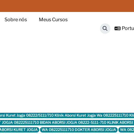
Sobre nós
Meus Cursos
Portug
Alternar ent
orsi Kuret Jogja 08222/5111/710 Klinik Aborsi Kuret Jogja Wa 082225111710 Kl
RET JOGJA 082225111710 BIDAN ABORSI JOGJA 08222-5111-710 KLINIK ABO
K ABORSI KURET JOGJA
WA 082225111710 DOKTER ABORSI JOGJA
WA 082