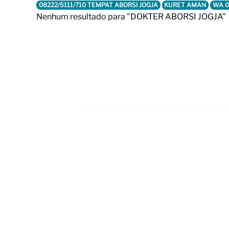
08222/5111/710 TEMPAT ABORSI JOGJA
KURET AMAN
WA 0
Nenhum resultado para "DOKTER ABORSI JOGJA"
Footer