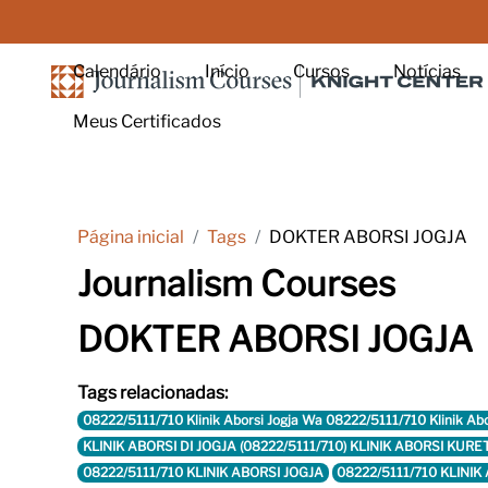
Ir para o conteúdo principal
Calendário
Início
Cursos
Notícias
Meus Certificados
Página inicial
Tags
DOKTER ABORSI JOGJA
Journalism Courses
DOKTER ABORSI JOGJA
Tags relacionadas:
08222/5111/710 Klinik Aborsi Jogja Wa 08222/5111/710 Klinik Ab
KLINIK ABORSI DI JOGJA (08222/5111/710) KLINIK ABORSI KU
08222/5111/710 KLINIK ABORSI JOGJA
08222/5111/710 KLINI