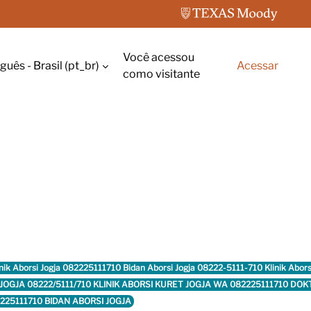
Você acessou
uês - Brasil ‎(pt_br)‎
Acessar
rada de pesquisa
como visitante
inik Aborsi Jogja 082225111710 Bidan Aborsi Jogja 08222-5111-710 Klinik Abor
RSI JOGJA 08222/5111/710 KLINIK ABORSI KURET JOGJA WA 082225111710 D
225111710 BIDAN ABORSI JOGJA