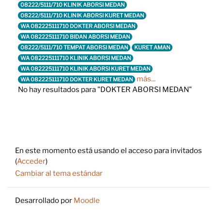
08222/5111/710 KLINIK ABORSI MEDAN
08222/5111/710 KLINIK ABORSI KURET MEDAN
WA 082225111710 DOKTER ABORSI MEDAN
WA 082225111710 BIDAN ABORSI MEDAN
08222/5111/710 TEMPAT ABORSI MEDAN
KURET AMAN
WA 082225111710 KLINIK ABORSI MEDAN
WA 082225111710 KLINIK ABORSI KURET MEDAN
más...
WA 082225111710 DOKTER KURET MEDAN
No hay resultados para "DOKTER ABORSI MEDAN"
Footer
En este momento está usando el acceso para invitados
(
Acceder
)
Cambiar al tema estándar
Desarrollado por
Moodle