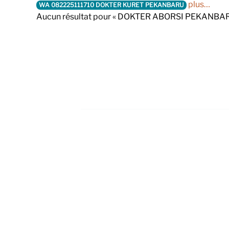
plus…
WA 082225111710 DOKTER KURET PEKANBARU
Aucun résultat pour « DOKTER ABORSI PEKANBAR
Footer