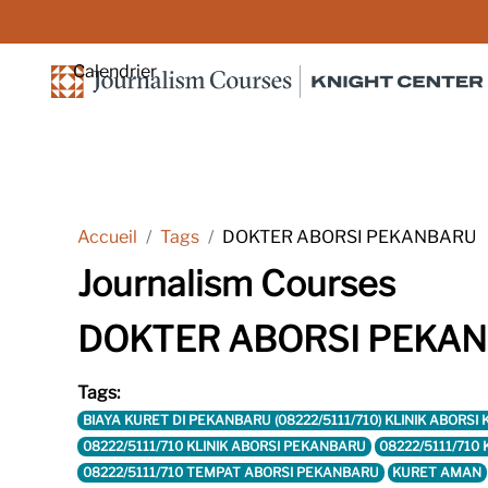
Passer au contenu principal
Calendrier
Accueil
Tags
DOKTER ABORSI PEKANBARU
Journalism Courses
DOKTER ABORSI PEKA
Tags:
BIAYA KURET DI PEKANBARU (08222/5111/710) KLINIK ABOR
08222/5111/710 KLINIK ABORSI PEKANBARU
08222/5111/710
08222/5111/710 TEMPAT ABORSI PEKANBARU
KURET AMAN