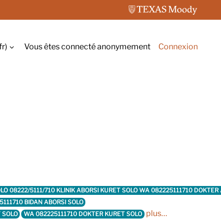
r)‎
Vous êtes connecté anonymement
Connexion
r la saisie de recherche
 SOLO 08222/5111/710 KLINIK ABORSI KURET SOLO WA 082225111710 DOKTE
5111710 BIDAN ABORSI SOLO
plus…
T SOLO
WA 082225111710 DOKTER KURET SOLO