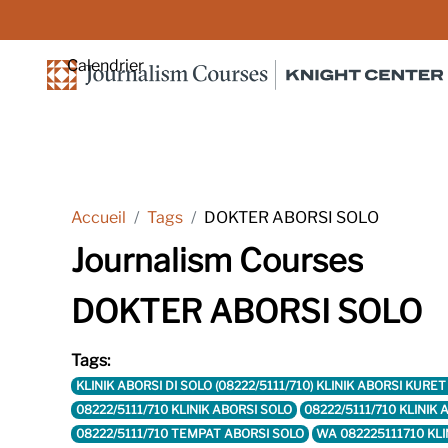
Passer au contenu principal
Calendrier
Accueil
Tags
DOKTER ABORSI SOLO
Journalism Courses
DOKTER ABORSI SOLO
Tags:
KLINIK ABORSI DI SOLO (08222/5111/710) KLINIK ABORSI KU
08222/5111/710 KLINIK ABORSI SOLO
08222/5111/710 KLINIK
08222/5111/710 TEMPAT ABORSI SOLO
WA 082225111710 KLI