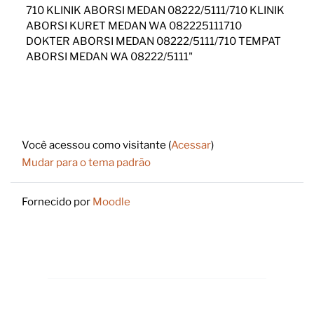
710 KLINIK ABORSI MEDAN 08222/5111/710 KLINIK
ABORSI KURET MEDAN WA 082225111710
DOKTER ABORSI MEDAN 08222/5111/710 TEMPAT
ABORSI MEDAN WA 08222/5111"
Footer
Você acessou como visitante (
Acessar
)
Mudar para o tema padrão
Fornecido por
Moodle