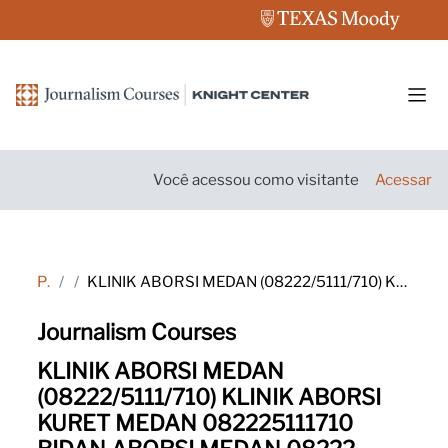
Ir para o conteúdo principal
Pain
Você acessou como visitante
Acessar
Página inicial
Tags
KLINIK ABORSI MEDAN (08222/5111/710) KLINIK ABORSI KURET MEDAN 082225111710 BIDAN ABORSI MEDAN 08222-5111-710 KLINIK ABORSI MEDAN 08222/5111/710 KLINIK ABORSI KURET MEDAN WA 082225111710 DOKTER ABORSI MEDAN 08222/5111/710 TEMPAT ABORSI MEDAN WA 08222/5111
Journalism Courses
KLINIK ABORSI MEDAN
(08222/5111/710) KLINIK ABORSI
KURET MEDAN 082225111710