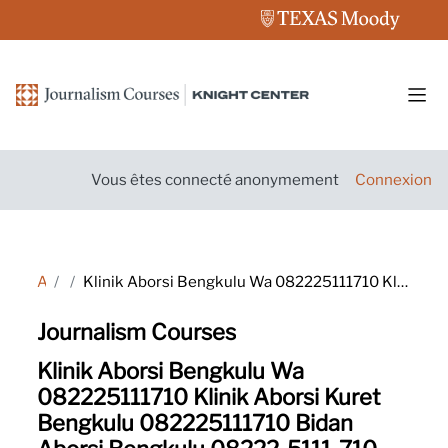
Passer au contenu principal
Pann
Vous êtes connecté anonymement
Connexion
Accueil
Tags
Klinik Aborsi Bengkulu Wa 082225111710 Klinik Aborsi Kuret Bengkulu 082225111710 Bidan Aborsi Bengkulu 08222-5111-710 Klinik Aborsi Bengkulu 08222/5111/710 Klinik Aborsi Kuret Bengkulu Wa 082225111710 Dokter Aborsi Bengkulu 08222/5111/710 Tempat Aborsi Be
Journalism Courses
Klinik Aborsi Bengkulu Wa
082225111710 Klinik Aborsi Kuret
Bengkulu 082225111710 Bidan