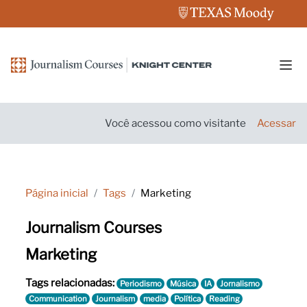
Ir para o conteúdo principal
Pain
Você acessou como visitante
Acessar
Página inicial
Tags
Marketing
Journalism Courses
Marketing
Tags relacionadas:
Periodismo
Música
IA
Jornalismo
Communication
Journalism
media
Política
Reading