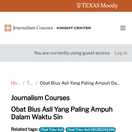
Skip to main content
Side
You are currently using guest access
Log in
Home
Tags
Obat Bius Asli Yang Paling Ampuh Dalam Waktu Sin
Journalism Courses
Obat Bius Asli Yang Paling Ampuh
Dalam Waktu Sin
Related tags:
Obat Tidur Asli
Obat Tidur Asli 081391262346