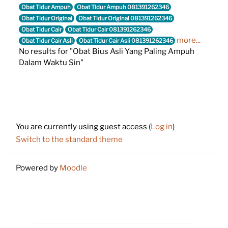
Obat Tidur Ampuh
Obat Tidur Ampuh 081391262346
Obat Tidur Original
Obat Tidur Original 081391262346
Obat Tidur Cair
Obat Tidur Cair 081391262346
more...
Obat Tidur Cair Asli
Obat Tidur Cair Asli 081391262346
No results for "Obat Bius Asli Yang Paling Ampuh
Dalam Waktu Sin"
Footer
You are currently using guest access (
Log in
)
Switch to the standard theme
Powered by
Moodle