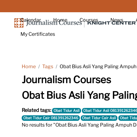
Skip to main content
Calendar
Home
Courses
News
My Certificates
Home
Tags
Obat Bius Asli Yang Paling Ampu
Journalism Courses
Obat Bius Asli Yang Pal
Related tags:
Obat Tidur Asli
Obat Tidur Asli 08139126234
Obat Tidur Cair 081391262346
Obat Tidur Cair Asli
Obat Tidu
No results for "Obat Bius Asli Yang Paling Ampuh 