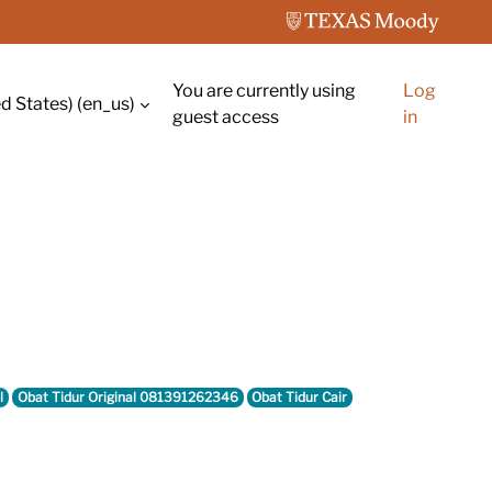
You are currently using
Log
d States) ‎(en_us)‎
guest access
in
l
Obat Tidur Original 081391262346
Obat Tidur Cair