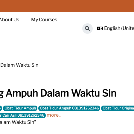
About Us
My Courses
English (Unite
Toggle search input
h Dalam Waktu Sin
ing Ampuh Dalam Waktu Sin
6
Obat Tidur Ampuh
Obat Tidur Ampuh 081391262346
Obat Tidur Origina
more...
r Cair Asli 081391262346
Dalam Waktu Sin"