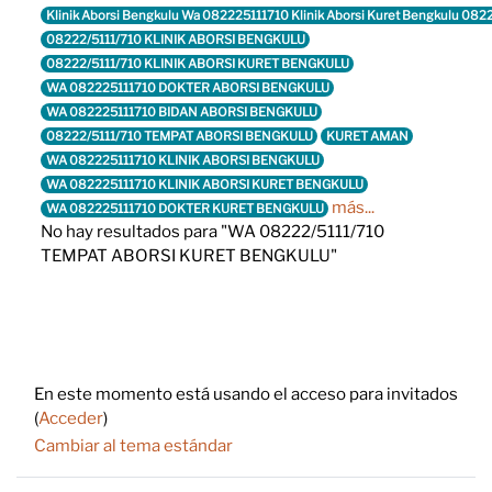
Klinik Aborsi Bengkulu Wa 082225111710 Klinik Aborsi Kuret Bengkulu 082
08222/5111/710 KLINIK ABORSI BENGKULU
08222/5111/710 KLINIK ABORSI KURET BENGKULU
WA 082225111710 DOKTER ABORSI BENGKULU
WA 082225111710 BIDAN ABORSI BENGKULU
08222/5111/710 TEMPAT ABORSI BENGKULU
KURET AMAN
WA 082225111710 KLINIK ABORSI BENGKULU
WA 082225111710 KLINIK ABORSI KURET BENGKULU
más...
WA 082225111710 DOKTER KURET BENGKULU
No hay resultados para "WA 08222/5111/710
TEMPAT ABORSI KURET BENGKULU"
Footer
En este momento está usando el acceso para invitados
(
Acceder
)
Cambiar al tema estándar