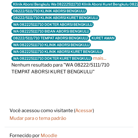
Klinik Aborsi Bengkulu Wa 082225111710 Klinik Aborsi Kuret Bengkulu 082
08222/5111/710 KLINIK ABORSI BENGKULU
08222/5111/710 KLINIK ABORSI KURET BENGKULU
WA 082225111710 DOKTER ABORSI BENGKULU
WA 082225111710 BIDAN ABORSI BENGKULU
08222/5111/710 TEMPAT ABORSI BENGKULU
KURET AMAN
WA 082225111710 KLINIK ABORSI BENGKULU
WA 082225111710 KLINIK ABORSI KURET BENGKULU
mais...
WA 082225111710 DOKTER KURET BENGKULU
Nenhum resultado para "WA 08222/5111/710
TEMPAT ABORSI KURET BENGKULU"
Footer
Você acessou como visitante (
Acessar
)
Mudar para o tema padrão
Fornecido por
Moodle