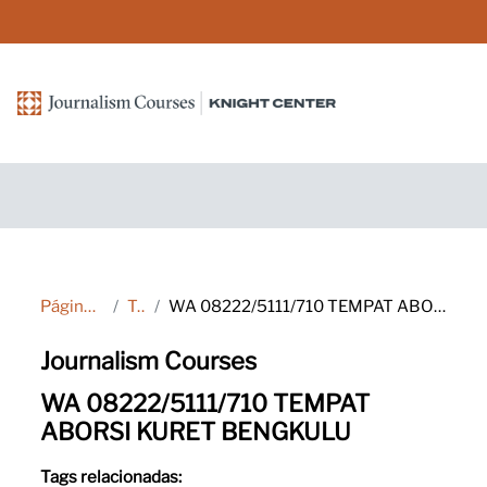
Ir para o conteúdo principal
Página inicial
Tags
WA 08222/5111/710 TEMPAT ABORSI KURET BENGKULU
Journalism Courses
WA 08222/5111/710 TEMPAT
ABORSI KURET BENGKULU
Tags relacionadas: