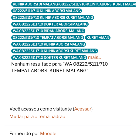
KLINIK ABORSI DI MALANG (08222/5111/710) KLINIK ABORSI KURET MA
08222/5111/710 KLINIK ABORSI MALANG
08222/5111/710 KLINIK ABORSI KURET MALANG
WA 082225111710 DOKTER ABORSI MALANG
WA 082225111710 BIDAN ABORSI MALANG
08222/5111/710 TEMPAT ABORSI MALANG
KURET AMAN
WA 082225111710 KLINIK ABORSI MALANG
WA 082225111710 KLINIK ABORSI KURET MALANG
mais...
WA 082225111710 DOKTER KURET MALANG
Nenhum resultado para "WA 08222/5111/710
TEMPAT ABORSI KURET MALANG"
Footer
Você acessou como visitante (
Acessar
)
Mudar para o tema padrão
Fornecido por
Moodle