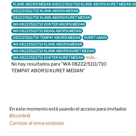
KLINIK ABORSI MEDAN (08222/5111/710) KLINIK ABORSI KURET MEDAN 
08222/5111/710 KLINIK ABORSI MEDAN
08222/5111/710 KLINIK ABORSI KURET MEDAN
WA 082225111710 DOKTER ABORSI MEDAN
WA 082225111710 BIDAN ABORSI MEDAN
08222/5111/710 TEMPAT ABORSI MEDAN
KURET AMAN
WA 082225111710 KLINIK ABORSI MEDAN
WA 082225111710 KLINIK ABORSI KURET MEDAN
más...
WA 082225111710 DOKTER KURET MEDAN
No hay resultados para "WA 08222/5111/710
TEMPAT ABORSI KURET MEDAN"
Footer
En este momento está usando el acceso para invitados
(
Acceder
)
Cambiar al tema estándar