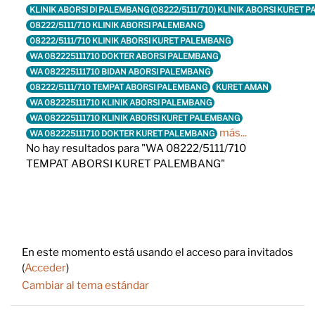
KLINIK ABORSI DI PALEMBANG (08222/5111/710) KLINIK ABORSI KURET
08222/5111/710 KLINIK ABORSI PALEMBANG
08222/5111/710 KLINIK ABORSI KURET PALEMBANG
WA 082225111710 DOKTER ABORSI PALEMBANG
WA 082225111710 BIDAN ABORSI PALEMBANG
08222/5111/710 TEMPAT ABORSI PALEMBANG
KURET AMAN
WA 082225111710 KLINIK ABORSI PALEMBANG
WA 082225111710 KLINIK ABORSI KURET PALEMBANG
más...
WA 082225111710 DOKTER KURET PALEMBANG
No hay resultados para "WA 08222/5111/710
TEMPAT ABORSI KURET PALEMBANG"
Footer
En este momento está usando el acceso para invitados
(
Acceder
)
Cambiar al tema estándar