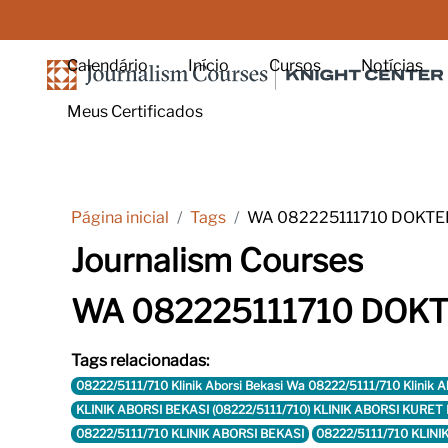
Ir para o conteúdo principal
Calendário
Início
Cursos
Notícias
Meus Certificados
Página inicial
Tags
WA 082225111710 DOKTE
Journalism Courses
WA 082225111710 DOKT
Tags relacionadas:
08222/5111/710 Klinik Aborsi Bekasi Wa 08222/5111/710 Klinik 
KLINIK ABORSI BEKASI (08222/5111/710) KLINIK ABORSI KUR
08222/5111/710 KLINIK ABORSI BEKASI
08222/5111/710 KLIN