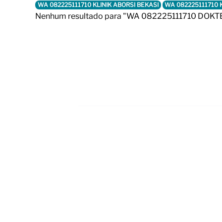
WA 082225111710 KLINIK ABORSI BEKASI
WA 082225111710 
Nenhum resultado para "WA 082225111710 DOKT
Footer