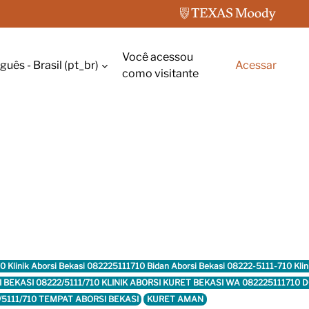
Você acessou
uês - Brasil ‎(pt_br)‎
Acessar
rada de pesquisa
como visitante
10 Klinik Aborsi Bekasi 082225111710 Bidan Aborsi Bekasi 08222-5111-710 Kl
RSI BEKASI 08222/5111/710 KLINIK ABORSI KURET BEKASI WA 08222511171
/5111/710 TEMPAT ABORSI BEKASI
KURET AMAN