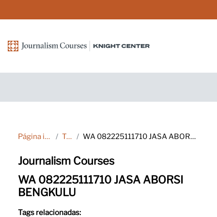
Ir para o conteúdo principal
Página inicial
Tags
WA 082225111710 JASA ABORSI BENGKULU
Journalism Courses
WA 082225111710 JASA ABORSI
BENGKULU
Tags relacionadas: