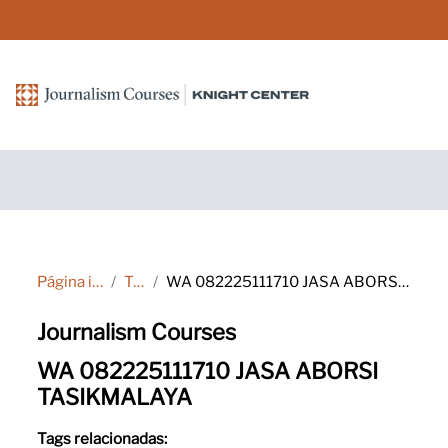
Ir para o conteúdo principal
Página inicial
Tags
WA 082225111710 JASA ABORSI TASIKMALAYA
Journalism Courses
WA 082225111710 JASA ABORSI
TASIKMALAYA
Tags relacionadas: