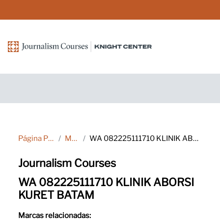
Salta al contenido principal
Página Principal
Marcas
WA 082225111710 KLINIK ABORSI KURET BATAM
Journalism Courses
WA 082225111710 KLINIK ABORSI
KURET BATAM
Marcas relacionadas: