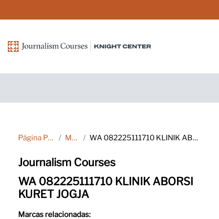
Salta al contenido principal
Página Principal
Marcas
WA 082225111710 KLINIK ABORSI KURET JOGJA
Journalism Courses
WA 082225111710 KLINIK ABORSI
KURET JOGJA
Marcas relacionadas: