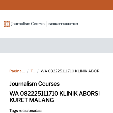
Ir para o conteúdo principal
Página inicial
Tags
WA 082225111710 KLINIK ABORSI KURET MALANG
Journalism Courses
WA 082225111710 KLINIK ABORSI
KURET MALANG
Tags relacionadas: