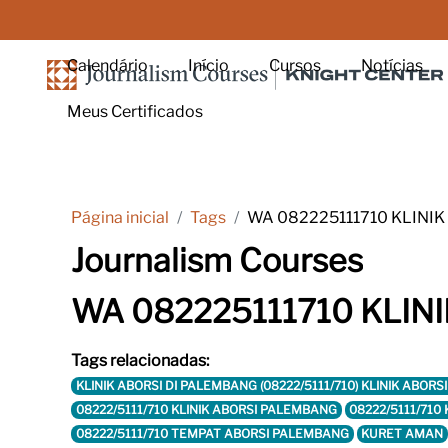
Ir para o conteúdo principal
Calendário
Início
Cursos
Notícias
Meus Certificados
Página inicial
Tags
WA 082225111710 KLINI
Journalism Courses
WA 082225111710 KLIN
Tags relacionadas:
KLINIK ABORSI DI PALEMBANG (08222/5111/710) KLINIK AB
08222/5111/710 KLINIK ABORSI PALEMBANG
08222/5111/710
08222/5111/710 TEMPAT ABORSI PALEMBANG
KURET AMAN