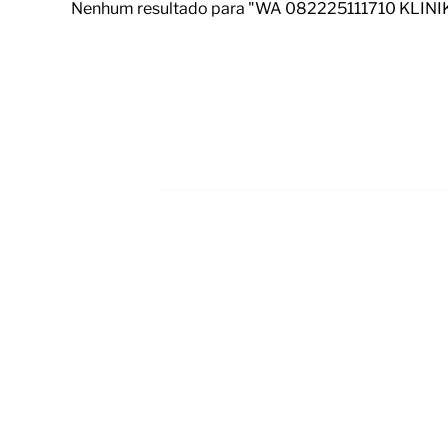
Nenhum resultado para "WA 082225111710 KLI
Footer