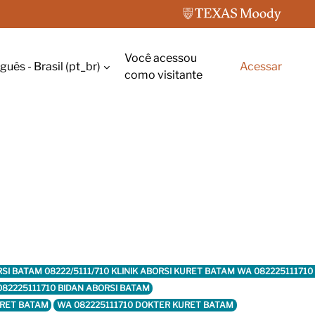
Você acessou
uês - Brasil ‎(pt_br)‎
Acessar
rada de pesquisa
como visitante
ABORSI BATAM 08222/5111/710 KLINIK ABORSI KURET BATAM WA 082225111
82225111710 BIDAN ABORSI BATAM
URET BATAM
WA 082225111710 DOKTER KURET BATAM