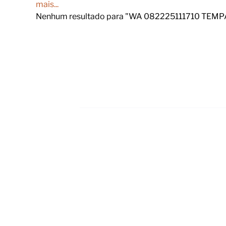
mais...
Nenhum resultado para "WA 082225111710 TEM
Footer