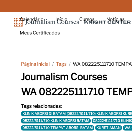
Ir para o conteúdo principal
Calendário
Início
Cursos
Notícias
Meus Certificados
Página inicial
Tags
WA 082225111710 TEMPA
Journalism Courses
WA 082225111710 TEM
Tags relacionadas:
KLINIK ABORSI DI BATAM (08222/5111/710) KLINIK ABORSI 
08222/5111/710 KLINIK ABORSI BATAM
08222/5111/710 KLIN
08222/5111/710 TEMPAT ABORSI BATAM
KURET AMAN
WA 