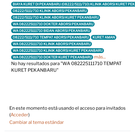
BIAYA KURET DI PEKANBARU (08222/5111/710) KLINIK ABORSI KURET P
08222/5111/710 KLINIK ABORSI PEKANBARU
08222/5111/710 KLINIK ABORSI KURET PEKANBARU
WA 082225111710 DOKTER ABORSI PEKANBARU
WA 082225111710 BIDAN ABORSI PEKANBARU
08222/5111/710 TEMPAT ABORSI PEKANBARU
KURET AMAN
WA 082225111710 KLINIK ABORSI PEKANBARU
WA 082225111710 KLINIK ABORSI KURET PEKANBARU
más...
WA 082225111710 DOKTER KURET PEKANBARU
No hay resultados para "WA 082225111710 TEMPAT
KURET PEKANBARU"
Footer
En este momento está usando el acceso para invitados
(
Acceder
)
Cambiar al tema estándar