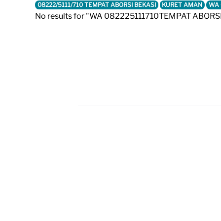
08222/5111/710 TEMPAT ABORSI BEKASI
KURET AMAN
WA 
No results for "WA 082225111710TEMPAT ABORS
Footer