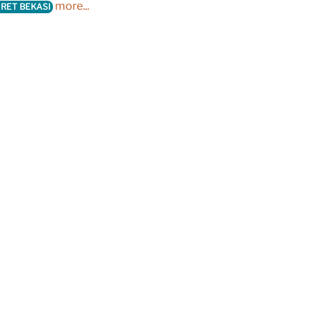
more...
URET BEKASI