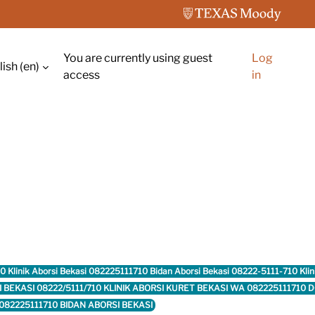
You are currently using guest
Log
ish ‎(en)‎
ch input
access
in
10 Klinik Aborsi Bekasi 082225111710 Bidan Aborsi Bekasi 08222-5111-710 Kl
RSI BEKASI 08222/5111/710 KLINIK ABORSI KURET BEKASI WA 08222511171
082225111710 BIDAN ABORSI BEKASI