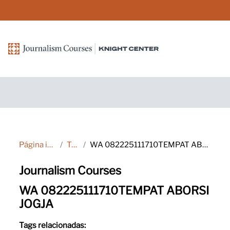
Ir para o conteúdo principal
Página inicial
Tags
WA 082225111710TEMPAT ABORSI JOGJA
Journalism Courses
WA 082225111710TEMPAT ABORSI
JOGJA
Tags relacionadas: