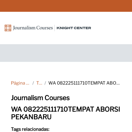
Ir para o conteúdo principal
Página inicial
Tags
WA 082225111710TEMPAT ABORSI PEKANBARU
Journalism Courses
WA 082225111710TEMPAT ABORSI
PEKANBARU
Tags relacionadas: