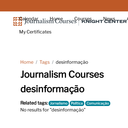
Skip to main content
Calendar
Home
Courses
News
My Certificates
Home
Tags
desinformação
Journalism Courses
desinformação
Related tags:
Jornalismo
Política
Comunicação
No results for "desinformação"