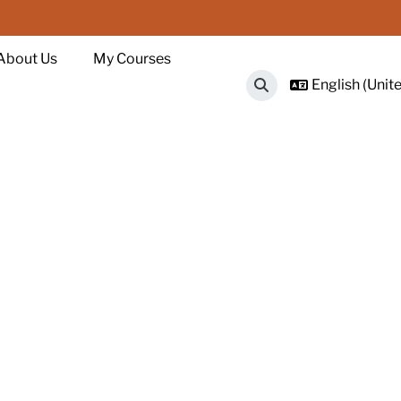
About Us
My Courses
English (Unite
Toggle search input