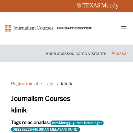
Ir para o conteúdo principal
Pain
Você acessou como visitante
Acessar
Página inicial
Tags
klinik
Journalism Courses
klinik
Tags relacionadas:
cara Menggugurkan Kandungan
082292225445 BIDAN MELAYANI KURET