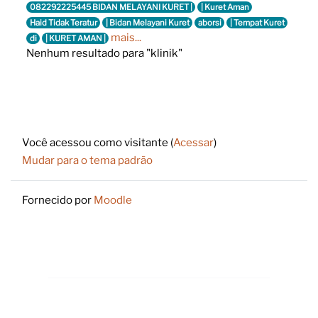
082292225445 BIDAN MELAYANI KURET |
| Kuret Aman
Haid Tidak Teratur
| Bidan Melayani Kuret
aborsi
| Tempat Kuret
mais...
di
| KURET AMAN |
Nenhum resultado para "klinik"
Footer
Você acessou como visitante (
Acessar
)
Mudar para o tema padrão
Fornecido por
Moodle