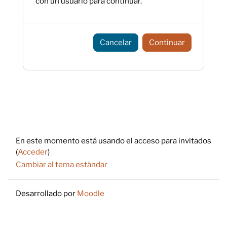
con un usuario para continuar.
Cancelar
Continuar
Footer
En este momento está usando el acceso para invitados
(
Acceder
)
Cambiar al tema estándar
Desarrollado por
Moodle