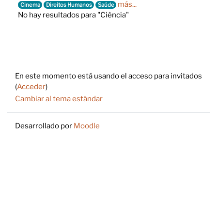
más...
Cinema
Direitos Humanos
Saúde
No hay resultados para "Ciência"
Footer
En este momento está usando el acceso para invitados
(
Acceder
)
Cambiar al tema estándar
Desarrollado por
Moodle