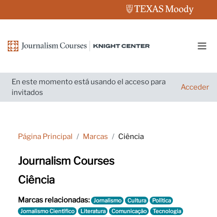
Salta al contenido principal
Pane
En este momento está usando el acceso para
Acceder
invitados
Página Principal
Marcas
Ciência
Journalism Courses
Ciência
Marcas relacionadas:
Jornalismo
Cultura
Política
Jornalismo Científico
Literatura
Comunicação
Tecnologia