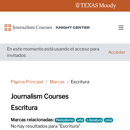
Salta al contenido principal
Pane
En este momento está usando el acceso para
Acceder
invitados
Página Principal
Marcas
Escritura
Journalism Courses
Escritura
Marcas relacionadas:
Periodismo
arte
Literatura
cine
No hay resultados para "Escritura"