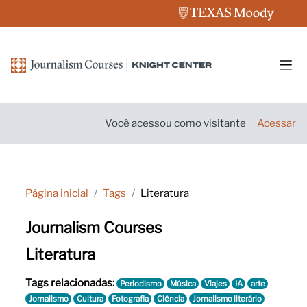
Ir para o conteúdo principal
Pain
Você acessou como visitante
Acessar
Página inicial
Tags
Literatura
Journalism Courses
Literatura
Tags relacionadas:
Periodismo
Música
Viajes
IA
arte
Jornalismo
Cultura
Fotografia
Ciência
Jornalismo literário