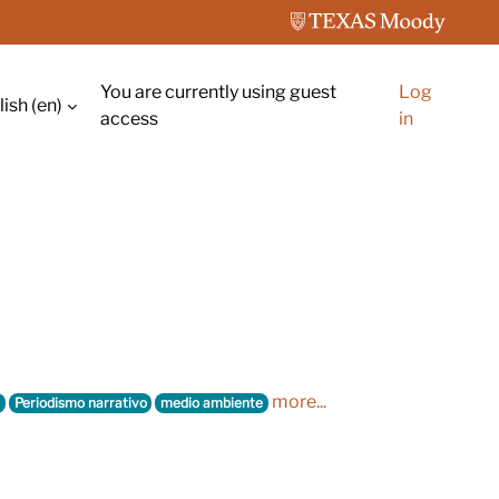
You are currently using guest
Log
ish ‎(en)‎
ch input
access
in
more...
Periodismo narrativo
medio ambiente