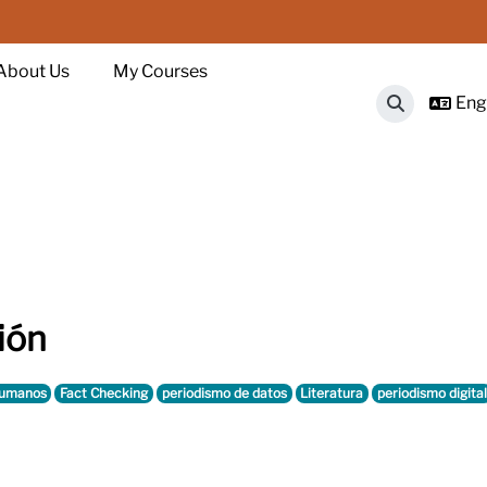
About Us
My Courses
Engl
Toggle sear
ión
Humanos
Fact Checking
periodismo de datos
Literatura
periodismo digital