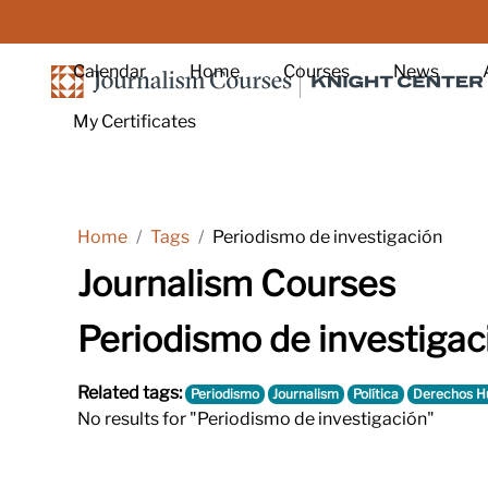
Skip to main content
Calendar
Home
Courses
News
My Certificates
Home
Tags
Periodismo de investigación
Journalism Courses
Periodismo de investigac
Related tags:
Periodismo
Journalism
Política
Derechos 
No results for "Periodismo de investigación"