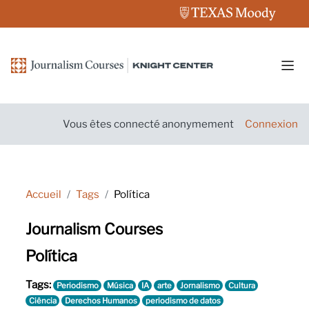
Passer au contenu principal
Pann
Vous êtes connecté anonymement
Connexion
Accueil
Tags
Política
Journalism Courses
Política
Tags:
Periodismo
Música
IA
arte
Jornalismo
Cultura
Ciência
Derechos Humanos
periodismo de datos