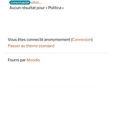
plus…
comunicación
Aucun résultat pour « Política »
Footer
Vous êtes connecté anonymement (
Connexion
)
Passer au thème standard
Fourni par
Moodle