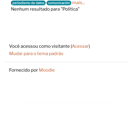
mais...
periodismo de datos
comunicación
Nenhum resultado para "Política"
Footer
Você acessou como visitante (
Acessar
)
Mudar para o tema padrão
Fornecido por
Moodle