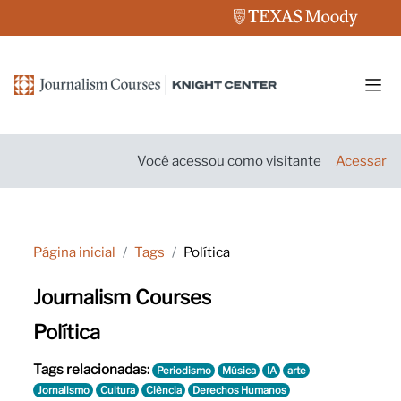
Ir para o conteúdo principal
Pain
Você acessou como visitante
Acessar
Página inicial
Tags
Política
Journalism Courses
Política
Tags relacionadas:
Periodismo
Música
IA
arte
Jornalismo
Cultura
Ciência
Derechos Humanos