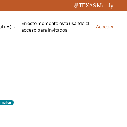
En este momento está usando el
 ‎(es)‎
Acceder
rada
acceso para invitados
urnalism