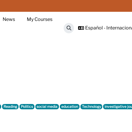
News
My Courses
Español - Internacional
Selector de búsqueda de ent
Reading
Politics
social media
education
Technology
investigative jo