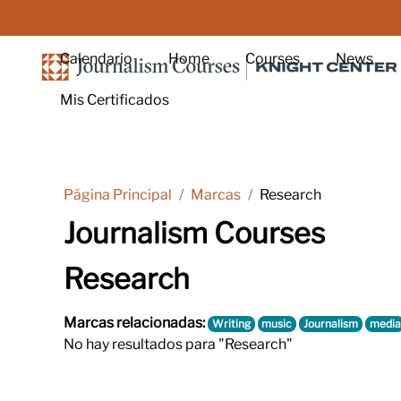
Salta al contenido principal
Calendario
Home
Courses
News
Mis Certificados
Página Principal
Marcas
Research
Journalism Courses
Research
Marcas relacionadas:
Writing
music
Journalism
media
No hay resultados para "Research"