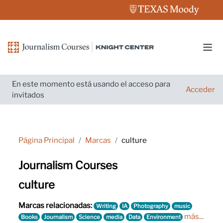
Salta al contenido principal
Pane
En este momento está usando el acceso para
Acceder
invitados
Página Principal
Marcas
culture
Journalism Courses
culture
Marcas relacionadas:
Writing
IA
Photography
music
más...
Books
Journalism
Science
media
Data
Environment