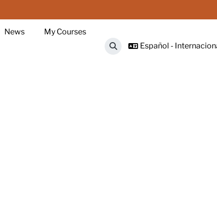
News
My Courses
Español - Internacional
Selector de búsqueda de ent