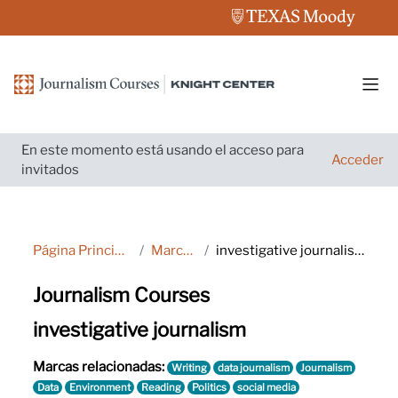
Salta al contenido principal
Pane
En este momento está usando el acceso para
Acceder
invitados
Página Principal
Marcas
investigative journalism
Journalism Courses
investigative journalism
Marcas relacionadas:
Writing
data journalism
Journalism
Data
Environment
Reading
Politics
social media