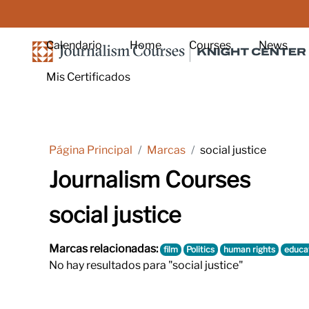
Salta al contenido principal
Calendario
Home
Courses
News
Mis Certificados
Página Principal
Marcas
social justice
Journalism Courses
social justice
Marcas relacionadas:
film
Politics
human rights
educa
No hay resultados para "social justice"