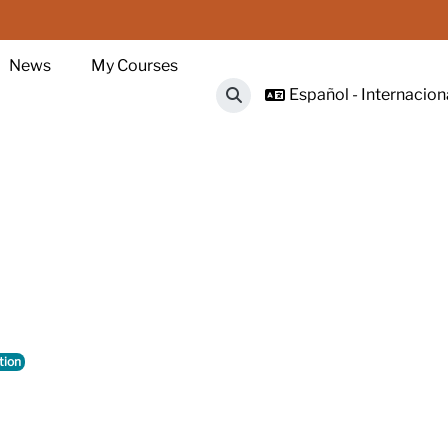
News
My Courses
Español - Internacional
Selector de búsqueda de ent
tion