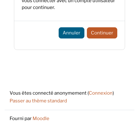
vous connecter avec un compte utilisateur
pour continuer.
Annuler
Continuer
Footer
Vous êtes connecté anonymement (
Connexion
)
Passer au thème standard
Fourni par
Moodle